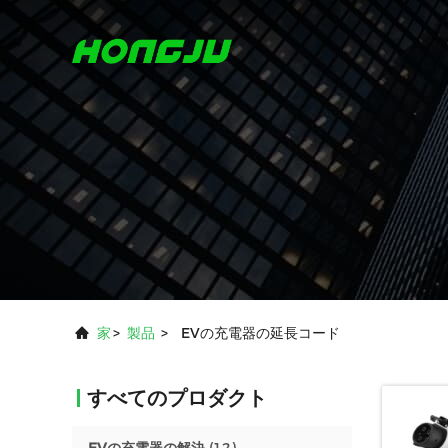
家
>
製品
>
EVの充電器の延長コード
すべてのプロダクト