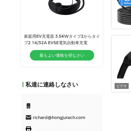
イプ2からタイ
家庭用EV充電器 3.5KWタイプ2からタイ
動車充電
プ2 16/32A EVSE電気自動車充電
なさい
最もよい価格を得なさい
私達に連絡しなさい
ビデオ
richard@hongjutech.com