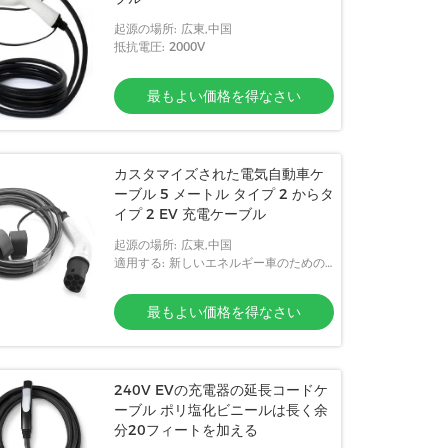
起源の場所: 広東,中国
抵抗電圧: 2000V
最もよい価格を得なさい
カスタマイズされた電気自動車ケ
ーブル 5 メートル タイプ 2 からタ
イプ 2 EV 充電ケーブル
起源の場所: 広東,中国
適用する: 新しいエネルギー車のための
充満銃
最もよい価格を得なさい
240V EVの充電器の延長コードケ
ーブル ポリ塩化ビニールは長く余
分20フィートを加える