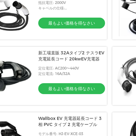
抵抗電圧: 2000V
キャベルの仕様:
5x6.0mm2+2x0.5mm2
最もよい価格を得なさい
新工場直販 32Aタイプ2 テスラEV
充電延長コード 20kwEV充電器
定位電圧: AC200〜440V
定位電流: 16A/32A
最もよい価格を得なさい
Wallbox EV 充電器延長コード 3
相 PVC タイプ 2 充電ケーブル
モデル番号: HJ-EV-XCE-03