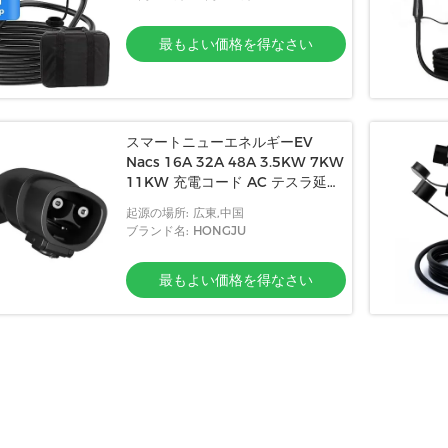
最もよい価格を得なさい
スマートニューエネルギーEV
Nacs 16A 32A 48A 3.5KW 7KW
11KW 充電コード AC テスラ延長
ケーブル
起源の場所: 広東,中国
ブランド名: HONGJU
最もよい価格を得なさい