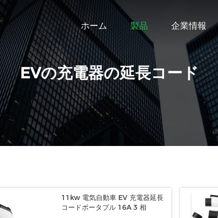
ホーム
製品
企業情報
EVの充電器の延長コード
11kw 電気自動車 EV 充電器延長
コードポータブル 16A 3 相