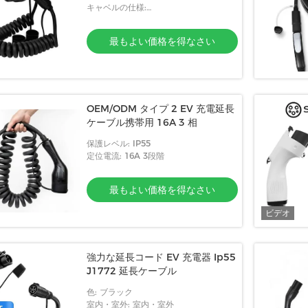
キャベルの仕様:
5x6.0mm2+2x0.5mm2
最もよい価格を得なさい
OEM/ODM タイプ 2 EV 充電延長
ケーブル携帯用 16A 3 相
保護レベル: IP55
定位電流: 16A 3段階
最もよい価格を得なさい
ビデオ
強力な延長コード EV 充電器 Ip55
J1772 延長ケーブル
色: ブラック
室内・室外: 室内・室外