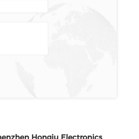
henzhen Hongju Electronics