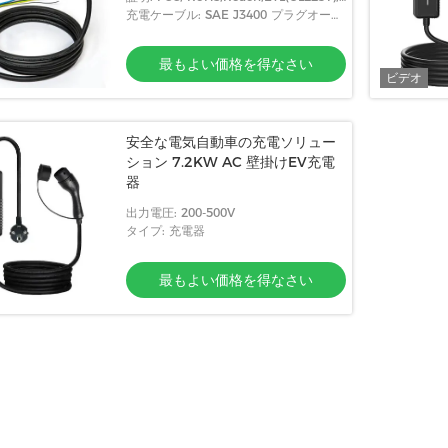
Cable UL62 / 2263
充電ケーブル: SAE J3400 プラグオープ
ン NACSケーブル
最もよい価格を得なさい
ビデオ
7kw 3p 16a 11kw
安全な電気自動車の充電ソリュー
ウォールボックス 急速な電気
ション 7.2KW AC 壁掛けEV充電
電ステーション
器
い価格を得なさい
出力電圧: 200-500V
タイプ: 充電器
最もよい価格を得なさい