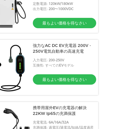
定数電源: 120kW/180kW
出力電圧: 200〜1000VDC
最もよい価格を得なさい
強力なAC DC EV充電器 200V -
250V電気自動車の高速充電
入力電圧: 200-250V
互換性: すべてのEVモデル
最もよい価格を得なさい
携帯用屋外EVの充電器の解決
22KW Ip65の充満保護
充電電流: 6A/16A/32A
充満保護: 過電圧/過電流/短絡/温度過昇