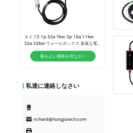
6a 11kw
タイプ2 1p 32a 7kw 3p 16a 11kw
タイプ2 1p 32a 
クス 急速な電気
32a 22kw ウォールボックス 急速な電気
32a 22kw 
ン
充電 車 Ev 充電ステーション
充電 車 Ev 充
なさい
最もよい価格を得なさい
最もよ
私達に連絡しなさい
richard@hongjutech.com