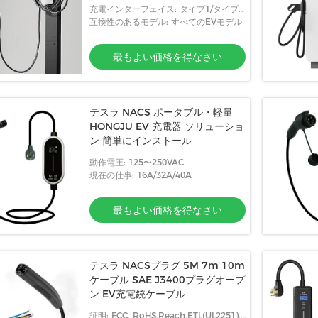
充電インターフェイス: タイプ1/タイプ2
/CCS/CHAdeMO
互換性のあるモデル: すべてのEVモデル
最もよい価格を得なさい
テスラ NACS ポータブル・軽量
HONGJU EV 充電器 ソリューショ
ン 簡単にインストール
動作電圧: 125〜250VAC
現在の仕事: 16A/32A/40A
最もよい価格を得なさい
テスラ NACSプラグ 5M 7m 10m
ケーブル SAE J3400プラグオープ
ン EV充電銃ケーブル
証明: FCC, RoHS,Reach,ETL(UL2251),