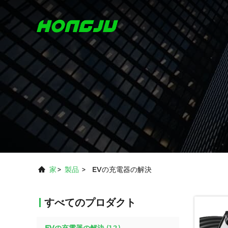
家
>
製品
>
EVの充電器の解決
すべてのプロダクト