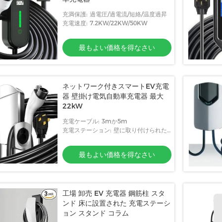
充満保護: 過電圧/過電流/短絡/温度過昇
充電速度: 7.2KW/22KW/50KW
最もよい価格を得なさい
ネットワーク付きスマートEV充電
器 壁掛け電気自動車充電器 最大
22kW
充電ケーブル: 3mか5m
充電ステーション: 壁に取り付けられた
か支えがない
最もよい価格を得なさい
工場 卸売 EV 充電器 鋼筋柱 スタ
ンド 床に設置された 充電ステーシ
ョン スタンド コラム