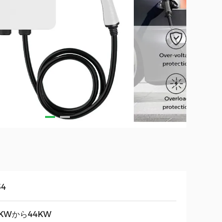
54
4KWから44KW