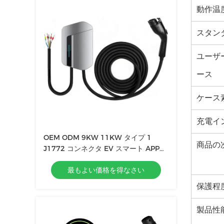
動作温
スタン
ユーザ
ース
ケース
充電イ
OEM ODM 9KW 11KW タイプ 1
商品の
J1772 コンネクタ EV スマート APP
EV 車 EV ホーム 充電ステーション EV
最もよい価格を得なさい
充電器
保護程
製品性