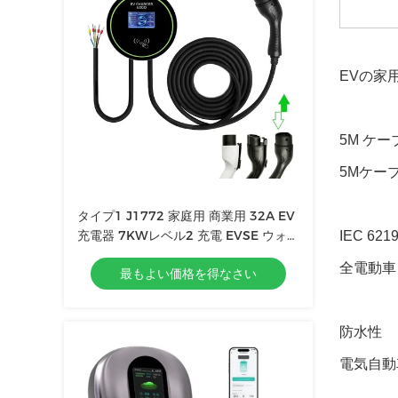
EVの家
5M ケ
5Mケー
タイプ1 J1772 家庭用 商業用 32A EV
充電器 7KWレベル2 充電 EVSE ウォー
IEC 62
ルボックス ステーション 充電器 EV充
全電動車
最もよい価格を得なさい
電器
防水性
電気自動車