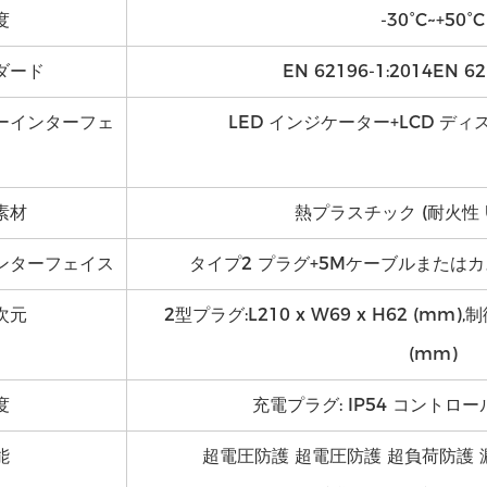
度
-30°C~+50°C
ダード
EN 62196-1:2014EN 62
ーインターフェ
LED インジケーター+LCD ディス
素材
熱プラスチック (耐火性 U
ンターフェイス
タイプ2 プラグ+5Mケーブルまたは
次元
2型プラグ:L210 x W69 x H62 (mm),制御
(mm)
度
充電プラグ: IP54 コントロール
能
超電圧防護 超電圧防護 超負荷防護 