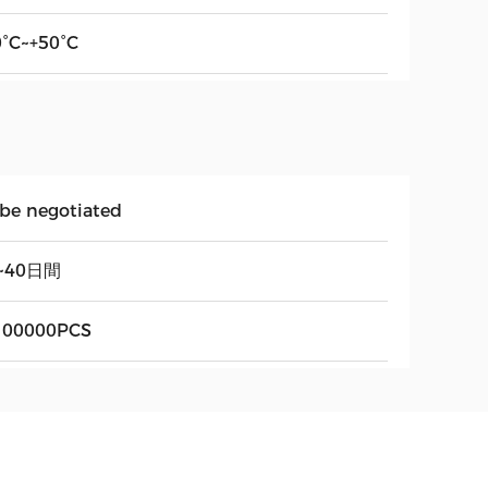
0°C~+50°C
 be negotiated
~40日間
00000PCS