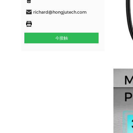
richard@hongjutech.com
今接触