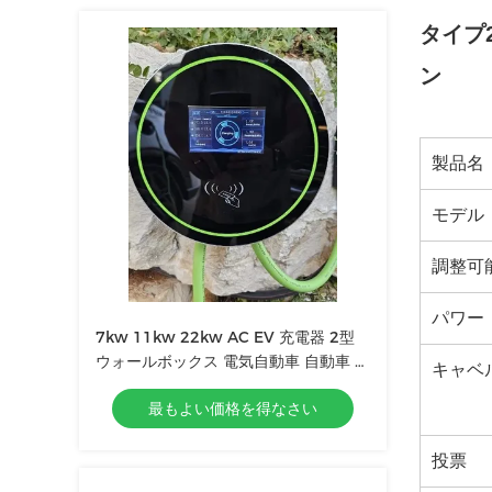
タイプ2
ン
製品名
モデル
調整可
パワー
7kw 11kw 22kw AC EV 充電器 2型
ウォールボックス 電気自動車 自動車 充
キャベ
電ステーション
最もよい価格を得なさい
投票