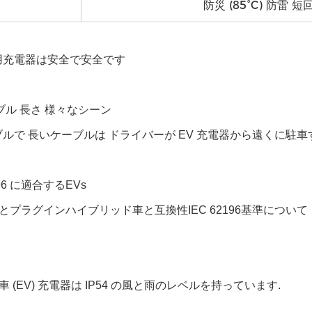
防災 (85°C) 防雷 
用充電器は安全で安全です
ーブル 長さ 様々なシーン
ブルで 長いケーブルは ドライバーが EV 充電器から遠くに駐
196 に適合する
EVs
とプラグインハイブリッド車と互換性
IEC 62196
基準について
 (EV) 充電器は IP54 の風と雨のレベルを持っています.