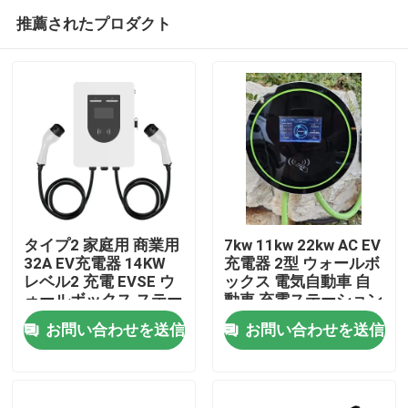
推薦されたプロダクト
タイプ2 家庭用 商業用
7kw 11kw 22kw AC EV
32A EV充電器 14KW
充電器 2型 ウォールボ
レベル2 充電 EVSE ウ
ックス 電気自動車 自
ホーム
ォールボックス ステー
動車 充電ステーション
ション
お問い合わせを送信
お問い合わせを送信
製品
企業情報