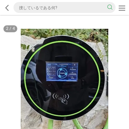
2
/
4