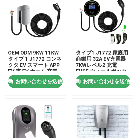
会社案内
品質管理
OEM ODM 9KW 11KW
タイプ1 J1772 家庭用
お問い合わせ
タイプ 1 J1772 コンネ
商業用 32A EV充電器
クタ EV スマート APP
7KWレベル2 充電
EV 車 EV ホーム 充電
EVSE ウォールボック
見積依頼
ステーション EV 充電
ス ステーション 充電
お問い合わせを送信
お問い合わせを送信
器
器 EV充電器
EVの充電器の解決
EVの充電ステーション
携帯用EVの充電器