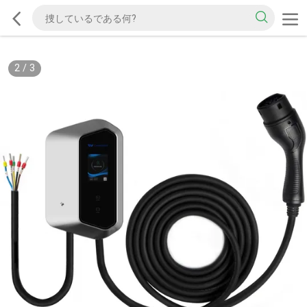
2
/
3