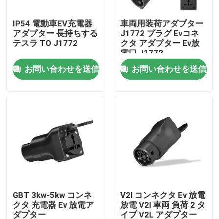
IP54 電動車EV充電器
車両用装荷アダプター
会社案内
アダプター 長持ちする
J1772 プラグ Evコネ
テスラ TO J1772
クタ アダプター Ev放
電口 J1772
品質管理
お問い合わせを送信
お問い合わせを送信
お問い合わせ
見積依頼
EVの充電器の解決
EVの充電ステーション
GBT 3kw-5kw コンネ
V2l コンネクタ Ev 放電
クタ 充電器 Ev 放電ア
放電 V2l 車両 負荷 2 タ
携帯用EVの充電器
ダプター
イプ V2L アダプター