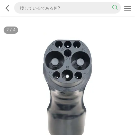
2
/
4