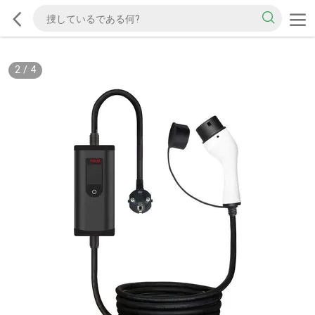
2
/
4