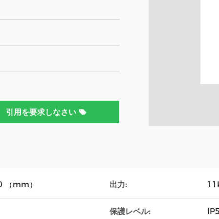
引用を要求しなさい
出力:
H80 （mm）
11
保護レベル:
I