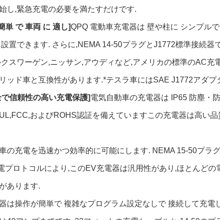
始し,緊急充電の必要を満たすだけです.
 簡単 で 車両 に 適し]
QPQ 電動車充電器は 壁や柱に シンプルで
 設置できます. さらに,NEMA 14-50プラグとJ1772標準
ルクスワーゲン,ニッサン,アウディなど,アメリカの標準のAC
リッド車と互換性があります.*テスラ車にはSAE J1772アダプ
全で信頼性の高い充電保護]
電気自動車の充電器は IP65 防塵
UL,FCC,およびROHS認証を備えていますこの充電器は高い
車の充電を迅速かつ効率的に可能にします. NEMA 15-50プラ
2充電プロトコルにより,このEV充電器は汎用性があり,ほとん
があります.
器は操作が簡単で 複雑なプログラム設定なしで 接続して充電