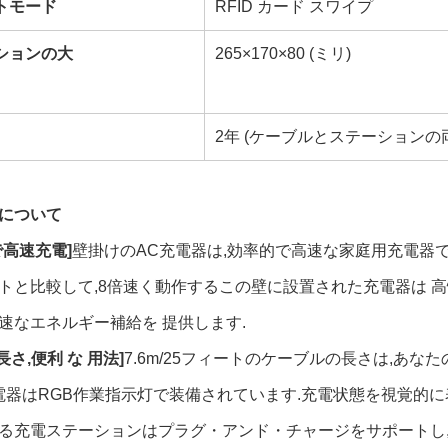
トモード
RFID カード スワイプ
ションの大
265×170×80 (ミリ)
2年 (ケーブルとステーションの
について
で高速充電]
壁掛けのAC充電器は,効率的で高速な家庭用充電器で,
トと比較して,8倍速く動作するこの壁に設置された充電器は 
速なエネルギー補給を 提供します.
 長さ,便利 な 用法]
7.6m/25フィートのケーブルの長さは,あ
充電器はRGB作業指示灯で装備されています.充電状態を視覚的
る充電ステーションはプラグ・アンド・チャージをサポートし