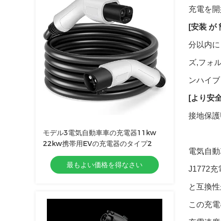
充電を開
[安装 が
分以内に
ズ,フォ
ンハイブ
[より安
接地保護
モデル3電気自動車車の充電器11kw
22kw携帯用EVの充電器のタイプ2
電気自動
最もよい価格を得なさい
J177
と互換性
この充電