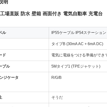
説明
 工場直販 防水 壁箱 画面付き 電気自動車 充電台
ベル
IP55ケーブル IP54ステーション
タイプB (30mA AC + 6mA DC)
ード
電気に電線をつける準備ができ
ーブル
5Mタイプ1 (TPEジャケット)
インジケータ
R/G/B
止
そうだ