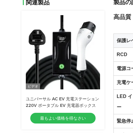
製品の
関連製品
高品質
保護レ
RCD
電源コ
充電ケ
ビデオ
LED 
ユニバーサル AC EV 充電ステーション
220V ポータブル EV 充電器ボックス
ー
最もよい価格を得なさい
緊急停