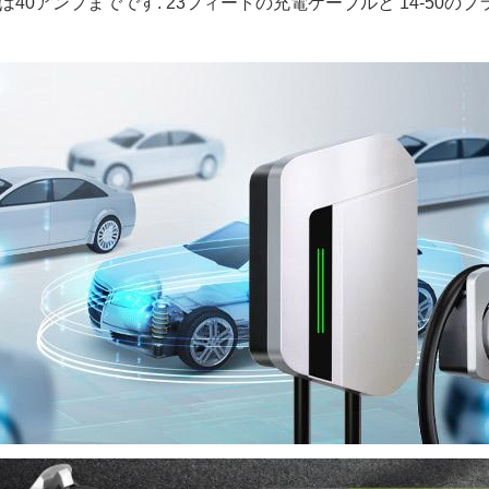
は40アンプまでです. 23フィートの充電ケーブルと 14-50の