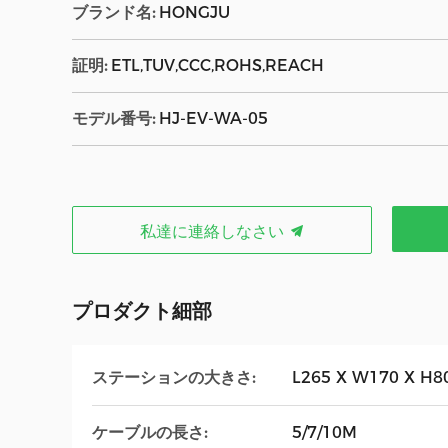
ブランド名:
HONGJU
証明:
ETL,TUV,CCC,ROHS,REACH
モデル番号:
HJ-EV-WA-05
私達に連絡しなさい
プロダクト細部
ステーションの大きさ:
L265 X W170 X 
ケーブルの長さ:
5/7/10M