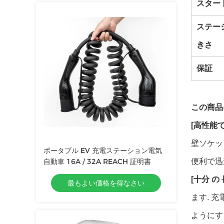
スター
ステー
きさ
保証
この商品
[高性能
壁ソケッ
ポータブル EV 充電ステーション電気
自動車 16A / 32A REACH 証明書
便利で迅
[十分 の
最もよい価格を得なさい
ます. 
ようにす