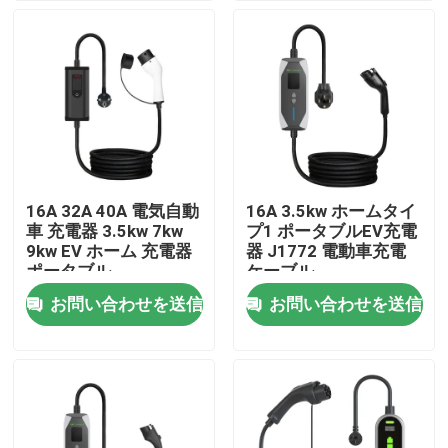
製品
EVの充電器の解決
EVの充電ステーション
16A 32A 40A 電気自動
16A 3.5kw ホームタイ
車 充電器 3.5kw 7kw
プ1 ポータブルEV充電
携帯用EVの充電器
9kw EV ホーム 充電器
器 J1772 電動車充電
ポータブル
ケーブル
お問い合わせを送信
お問い合わせを送信
wallboxのevの充電器
EV充電ケーブル
EVの充電器の延長コード