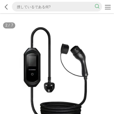
2
/
7