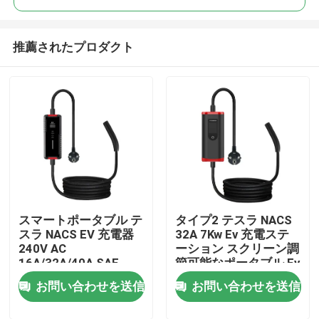
推薦されたプロダクト
スマートポータブル テ
タイプ2 テスラ NACS
ホーム
スラ NACS EV 充電器
32A 7Kw Ev 充電ステ
240V AC
ーション スクリーン調
16A/32A/40A SAE
節可能なポータブル Ev
企業情報
J3400 家庭用電気自動
充電器
お問い合わせを送信
お問い合わせを送信
車充電器
接触