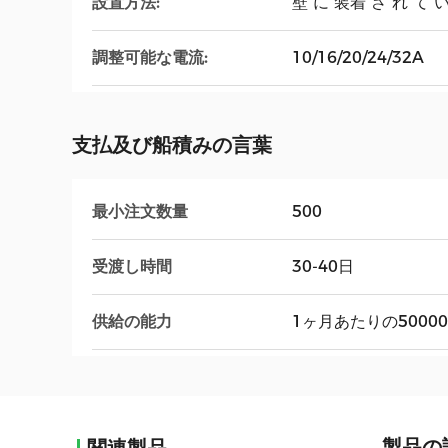
設置方法:
壁 に 装着 さ れ て 
調整可能な電流:
10/16/20/24/32A
支払及び船積みの言葉
最小注文数量
500
受渡し時間
30-40日
供給の能力
1ヶ月あたりの50000
製品の