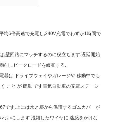
より平均6倍高速で充電し,240V充電でわずか1時間で
ジ設定は,壁回路にマッチするのに役立ちます.遅延開始
代を節約し,ピークロードを緩和する.
充電器は ドライブウェイやガレージや 移動中でも
て おく こと が 簡単 です電気自動車の充電ステーシ
IP67です.上には水と塵から保護するゴムカバーが
きれいにします 混雑したワイヤに 迷惑をかけな