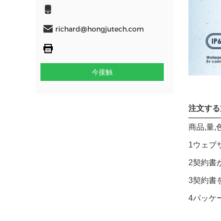
richard@hongjutech.com
今接触
注文する
商品,量
1ウェブ
2契約書
3契約書
4パッケ