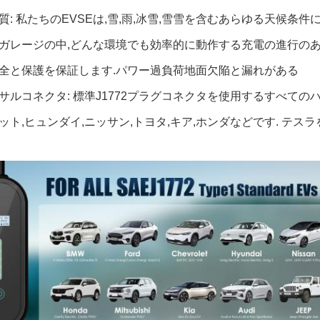
質: 私たちのEVSEは,雪,雨,冰雪,雪雪を含むあらゆる天候条
ガレージの中,どんな環境でも効率的に動作する充電の進行のあら
全と保護を保証します.パワー過負荷地面欠陥と漏れがある
サルコネクタ: 標準J1772プラグコネクタを使用するすべての
ット,ヒュンダイ,ニッサン,トヨタ,キア,ホンダなどです. テス