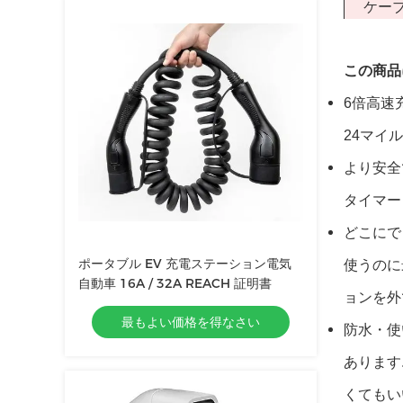
ケー
この商品
6倍高速
24マイ
より安全で
タイマー 
どこにで
ポータブル EV 充電ステーション電気
使うのに最
自動車 16A / 32A REACH 証明書
ョンを外
最もよい価格を得なさい
防水・使
あります
くてもい