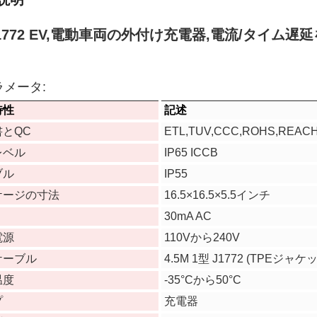
J1772 EV,電動車両の外付け充電器,電流/タイム
メータ:
特性
記述
とQC
ETL,TUV,CCC,ROHS,REAC
レベル
IP65 ICCB
ブル
IP55
ケージの寸法
16.5×16.5×5.5インチ
30mA AC
電源
110Vから240V
ケーブル
4.5M 1型 J1772 (TPEジャケ
温度
-35°Cから50°C
プ
充電器