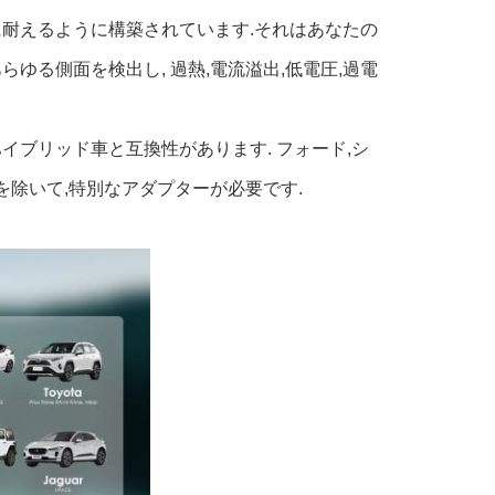
件に耐えるように構築されています.それはあなたの
ゆる側面を検出し, 過熱,電流溢出,低電圧,過電
ハイブリッド車と互換性があります. フォード,シ
ラを除いて,特別なアダプターが必要です.