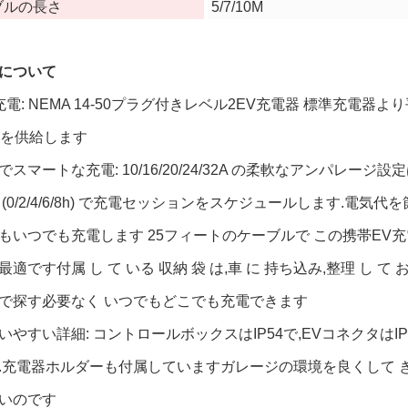
ブルの長さ
5/7/10M
について
充電: NEMA 14-50プラグ付きレベル2EV充電器 標準充電器
ルを供給します
スマートな充電: 10/16/20/24/32A の柔軟なアンパレー
(0/2/4/6/8h) で充電セッションをスケジュールします.電気
もいつでも充電します 25フィートのケーブルで この携帯EV
適です付属 し て いる 収納 袋 は,車 に 持ち込み,整理 し 
で探す必要なく いつでもどこでも充電できます
いやすい詳細: コントロールボックスはIP54で,EVコネクタは
.充電器ホルダーも付属していますガレージの環境を良くして 
いのです