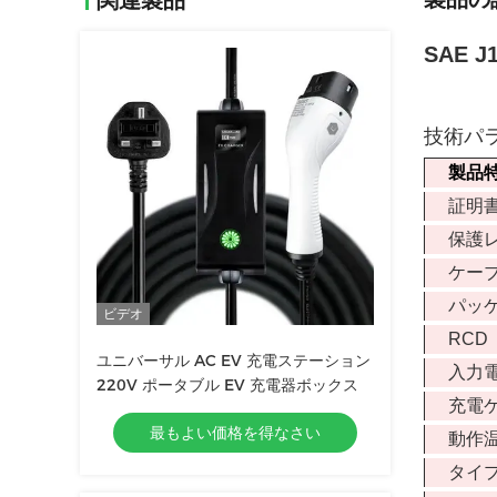
関連製品
SAE 
技術パラ
製品
証明書
保護
ケー
パッ
ビデオ
RCD
ユニバーサル AC EV 充電ステーション
入力
220V ポータブル EV 充電器ボックス
充電
最もよい価格を得なさい
動作
タイ