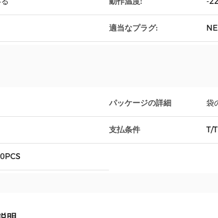
動作温度:
いる
-2
適当なプラグ:
NE
パッケージの詳細
袋
支払条件
T/T
0PCS
説明