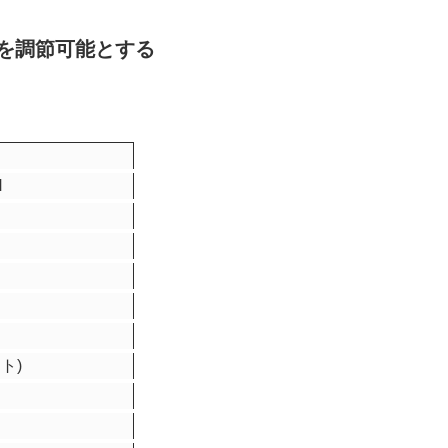
遅延を調節可能とする
H
ット)