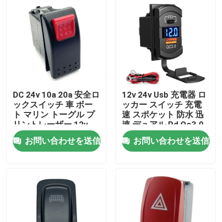
製品
EVの充電器の解決
EVの充電ステーション
DC 24v 10a 20a 安全ロ
12v 24v Usb 充電器 ロ
ックスイッチ 車 ボー
ッカー スイッチ 充電
ト マリン トーグル プ
速 スポケット 防水 迅
携帯用EVの充電器
リントレーザー 12v
速 デュアル Pd Qc3.0
車用 ボート
お問い合わせを送信
お問い合わせを送信
wallboxのevの充電器
EV充電ケーブル
EVの充電器の延長コード