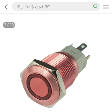
2
/
10