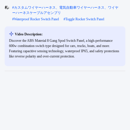
札:
#
カスタムワイヤーハーネス、電気自動車ワイヤーハーネス、ワイヤ
ーハーネスケーブルアセンブリ
#
Waterproof Rocker Switch Panel
#
Toggle Rocker Switch Panel
Video Description:
Discover the ABS Material 8 Gang Spod Switch Panel, a high-performance
600w combination switch type designed for cars, trucks, boats, and more.
Featuring capacitive sensing technology, waterproof IP65, and safety protections
like reverse polarity and over-current protection.