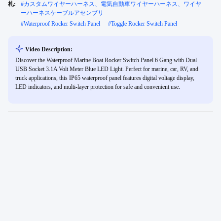
札:
#
カスタムワイヤーハーネス、電気自動車ワイヤーハーネス、ワイヤ
ーハーネスケーブルアセンブリ
#
Waterproof Rocker Switch Panel
#
Toggle Rocker Switch Panel
Video Description:
Discover the Waterproof Marine Boat Rocker Switch Panel 6 Gang with Dual
USB Socket 3.1A Volt Meter Blue LED Light. Perfect for marine, car, RV, and
truck applications, this IP65 waterproof panel features digital voltage display,
LED indicators, and multi-layer protection for safe and convenient use.