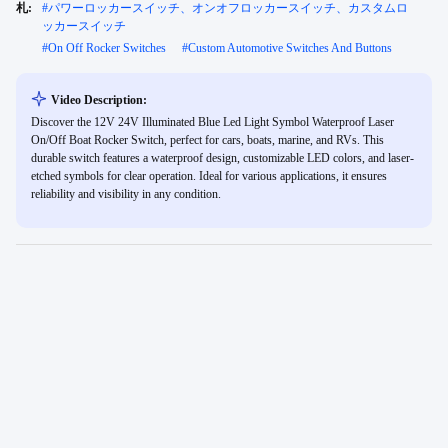
札:
#
パワーロッカースイッチ、オンオフロッカースイッチ、カスタムロ
ッカースイッチ
#
On Off Rocker Switches
#
Custom Automotive Switches And Buttons
Video Description:
Discover the 12V 24V Illuminated Blue Led Light Symbol Waterproof Laser
On/Off Boat Rocker Switch, perfect for cars, boats, marine, and RVs. This
durable switch features a waterproof design, customizable LED colors, and laser-
etched symbols for clear operation. Ideal for various applications, it ensures
reliability and visibility in any condition.